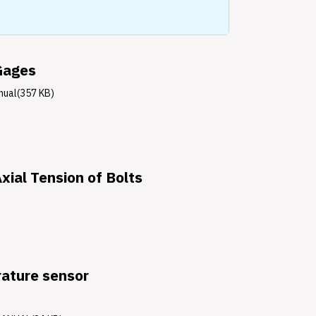
Gages
nual(357 KB)
xial Tension of Bolts
rature sensor